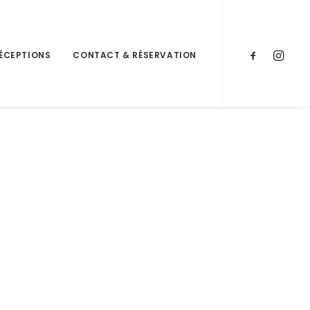
ÉCEPTIONS
CONTACT & RÉSERVATION
Accueil
P1390670_2
P1390670_2